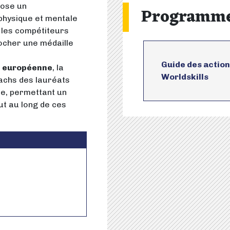
pose un
Programm
hysique et mentale
 les compétiteurs
ocher une médaille
Guide des action
et européenne
, la
Worldskills
achs des lauréats
ce, permettant un
ut au long de ces