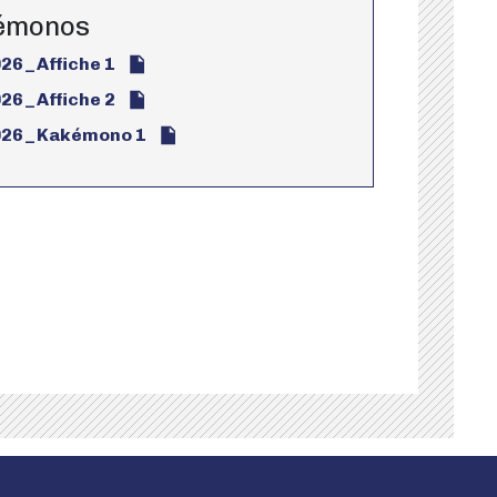
kémonos
6_Affiche 1
6_Affiche 2
26_Kakémono 1