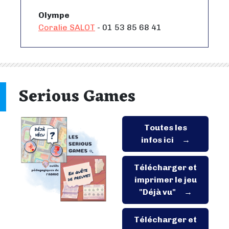
Olympe
Coralie SALOT
- 01 53 85 68 41
Serious Games
Toutes les
infos ici
Télécharger et
imprimer le jeu
"Déjà vu"
Télécharger et