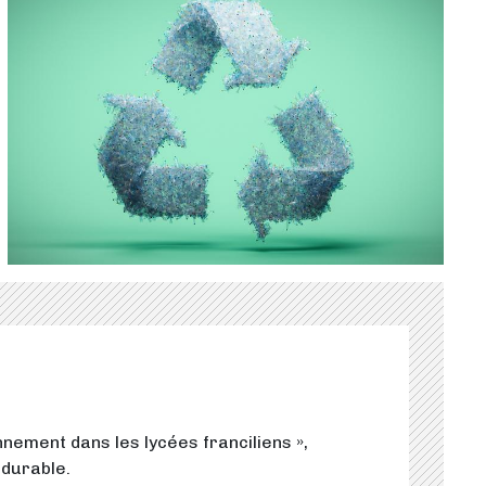
nement dans les lycées franciliens »,
 durable.