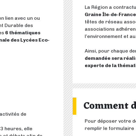
La Région a contract
Graine Île-de-France 
en lien avec un ou
têtes de réseau assoc
nt Durable des
associations adhérent
es
6 thématiques
l’environnement et a
ale des Lycées Eco-
Ainsi, pour chaque d
demandée sera réali
experte de la thémat
Comment d
ctivités de
Pour déposer votre dem
remplir le formulaire
 3 heures, elle
 et débats afin de