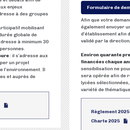
aux enjeux
Formulaire de de
dresse à des groupes
Afin que votre demand
également envoyer un
articipatif mobilisant
d’établissement afin 
 durée globale de
validé par la direction
s’adresse à minimum 30
 personnes.
Environ quarante pre
sure
: il s’adresse aux
financées chaque an
per un projet
sensibilisation ne pou
 l’environnement. Il
sera opérée afin de 
res et auprès de
lycées sélectionnées, 
variété de thématique
6
Règlement 2025
Charte 2025