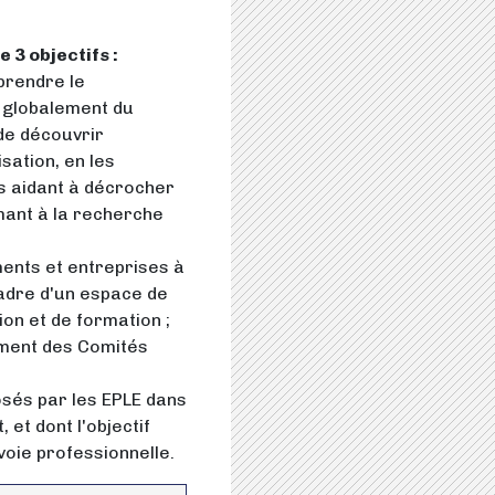
 3 objectifs :
prendre le
s globalement du
 de découvrir
sation, en les
es aidant à décrocher
mant à la recherche
ments et entreprises à
adre d'un espace de
ion et de formation ;
pement des Comités
osés par les EPLE dans
 et dont l'objectif
voie professionnelle.