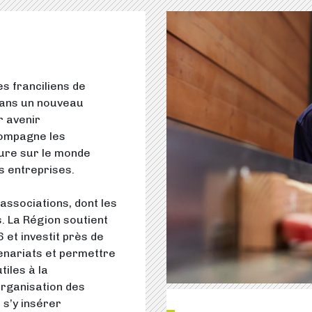
es franciliens de
dans un nouveau
r avenir
compagne les
ture sur le monde
s entreprises.
associations, dont les
. La Région soutient
6 et investit près de
enariats et permettre
tiles à la
rganisation des
s’y insérer