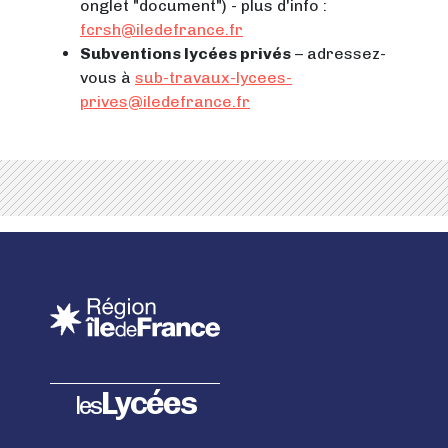
onglet "document") - plus d'info :
fcrsh@iledefrance.fr
Subventions lycées privés
– adressez-
vous à
sub-travaux-lycees-
prives@iledefrance.fr
Lycées
les