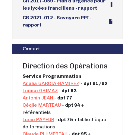
CR 2017-059 - Plan d'urgence pour
les lycées franciliens - rapport
CR 2021-012 - Revoyure PPI -
rapport
Contact
Direction des Opérations
Service Programmation
Analia GARCIA-RAMIREZ
-
dpt 91/92
Louise GRIMAZ
- dpt 93
Antonin JEAN
-
dpt 77
Cécile MARTEAU
-
dpt 94
+
référentiels
Lucie PAYEUR
- dpt 75
+ bibliothèque
de formations
Claude PLUMEREAU
-
dpt 95
+